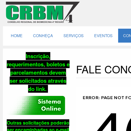
HOME
CONHEÇA
SERVIÇOS
EVENTOS
CON
Inscrição,
requerimentos, boletos e
FALE CO
parcelamentos
devem
ser solicitados através
do link
.
Outras solicitações poderão
ser encaminhadas ao e-mail