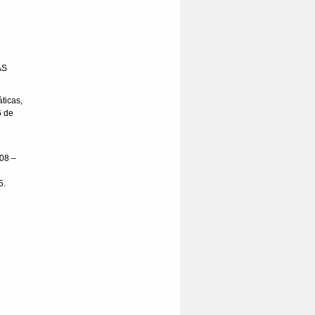
AS
ticas,
6 de
08 –
5.