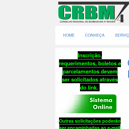
HOME
CONHEÇA
SERVI
Inscrição,
requerimentos, boletos e
parcelamentos
devem
ser solicitados através
do link
.
Outras solicitações poderão
ser encaminhadas ao e-mail