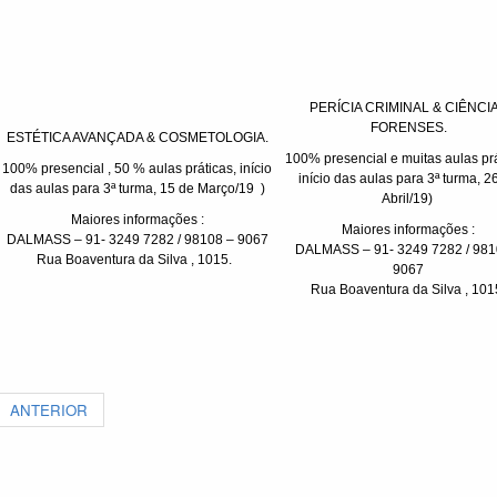
PERÍCIA CRIMINAL & CIÊNCI
FORENSES.
ESTÉTICA AVANÇADA & COSMETOLOGIA.
100% presencial e muitas aulas prá
100% presencial , 50 % aulas práticas, início
início das aulas para 3ª turma, 2
das aulas para 3ª turma, 15 de Março/19 )
Abril/19)
Maiores informações :
Maiores informações :
DALMASS – 91- 3249 7282 / 98108 – 9067
DALMASS – 91- 3249 7282 / 981
Rua Boaventura da Silva , 1015.
9067
Rua Boaventura da Silva , 101
ANTERIOR