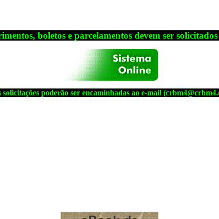
rimentos, boletos e parcelamentos
devem ser solicitados
 solicitações poderão ser encaminhadas ao e-mail (crbm4@crbm4.