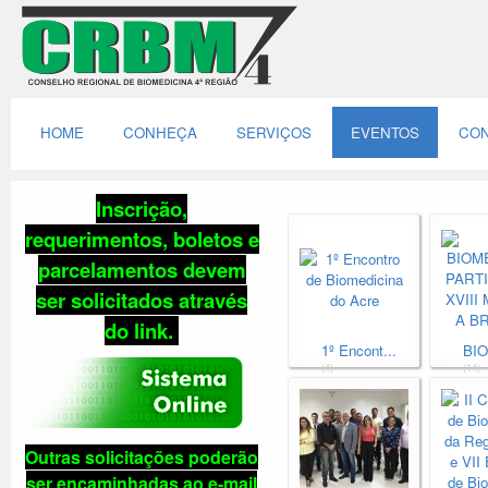
HOME
CONHEÇA
SERVIÇOS
EVENTOS
CON
Inscrição,
requerimentos, boletos e
parcelamentos
devem
ser solicitados através
do link
.
1º Encont...
BIO
(4)
(14)
Outras solicitações poderão
ser encaminhadas ao e-mail