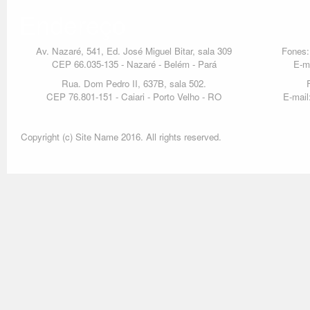
Endereço
Av. Nazaré, 541, Ed. José Miguel Bitar, sala 309
Fones:
CEP 66.035-135 - Nazaré - Belém - Pará
E-m
Rua. Dom Pedro II, 637B, sala 502.
CEP 76.801-151 - Caiari - Porto Velho - RO
E-mail
Copyright (c) Site Name 2016. All rights reserved.