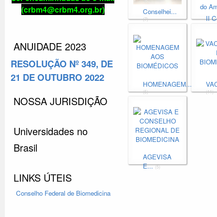
(crbm4@crbm4.org.br)
Conselhei...
II C
(7)
(12)
ANUIDADE 2023
RESOLUÇÃO Nº 349, DE
21 DE OUTUBRO 2022
HOMENAGEM...
VAC
(5)
(11)
NOSSA JURISDIÇÃO
Universidades no
Brasil
AGEVISA
E...
(5)
LINKS ÚTEIS
Conselho Federal
de Biomedicina