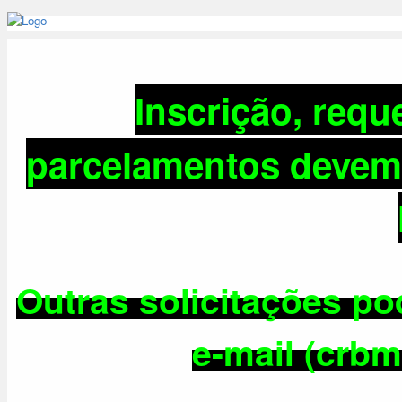
Inscrição, requ
parcelamentos
devem 
Outras solicitações p
e-mail (crb