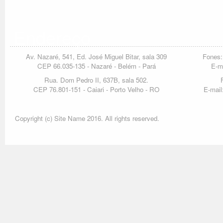
Endereço
Av. Nazaré, 541, Ed. José Miguel Bitar, sala 309
Fones:
CEP 66.035-135 - Nazaré - Belém - Pará
E-m
Rua. Dom Pedro II, 637B, sala 502.
CEP 76.801-151 - Caiari - Porto Velho - RO
E-mail
Copyright (c) Site Name 2016. All rights reserved.