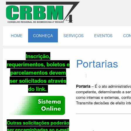
HOME
CONHEÇA
SERVIÇOS
EVENTOS
CON
Inscrição,
Portarias
requerimentos, boletos e
parcelamentos
devem
ser solicitados através
Portaria
– É o ato administrativ
do link
.
competente, determinando a serv
como internas e externas, conf
Transmite decisões de efeito int
Outras solicitações poderão
ser encaminhadas ao e-mail