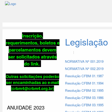
Inscrição,
Legislação
requerimentos, boletos e
parcelamentos
devem
ser solicitados através
NORMATIVA Nº 001.2019
do link
.
NORMATIVA Nº 002.2019
Outras solicitações poderão
Resolução CFBM 01.1987
ser encaminhadas ao e-mail
Resolução CFBM 01.1994
(crbm4@crbm4.org.br)
Resolução CFBM 02.1995
Resolução CFBM 03.1986
Resolução CFBM 03.1995
ANUIDADE 2023