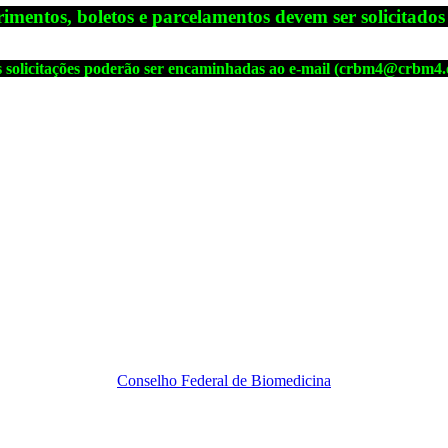
rimentos, boletos e parcelamentos
devem ser solicitados
 solicitações poderão ser encaminhadas ao e-mail (crbm4@crbm4.
Conselho Federal
de Biomedicina