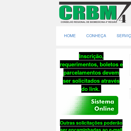
HOME
CONHEÇA
SERVI
Inscrição,
requerimentos, boletos e
parcelamentos
devem
ser solicitados através
do link
.
Outras solicitações poderão
ser encaminhadas ao e-mail