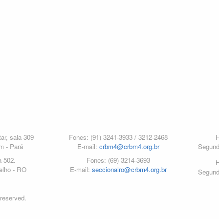
ar, sala 309
Fones: (91) 3241-3933 / 3212-2468
H
m - Pará
E-mail:
crbm4@crbm4.org.br
Segund
a 502.
Fones: (69) 3214-3693
H
elho - RO
E-mail:
seccionalro@crbm4.org.br
Segund
 reserved.