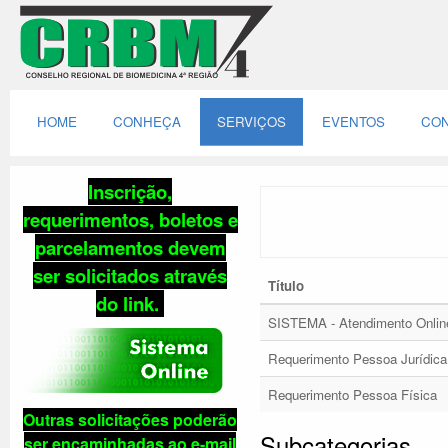
HOME
CONHEÇA
SERVIÇOS
EVENTOS
CON
Inscrição,
requerimentos, boletos e
parcelamentos
devem
ser solicitados através
Título
do link
.
SISTEMA - Atendimento Onlin
Requerimento Pessoa Jurídica
Requerimento Pessoa Física
Outras solicitações poderão
Subcategorias
ser encaminhadas ao e-mail