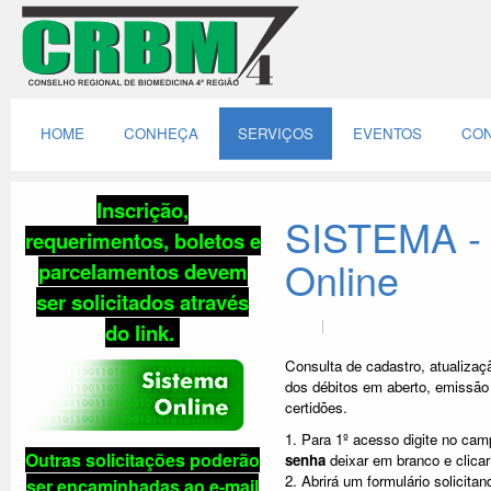
HOME
CONHEÇA
SERVIÇOS
EVENTOS
CON
Inscrição,
SISTEMA - 
requerimentos, boletos e
Online
parcelamentos
devem
ser solicitados através
do link
.
Consulta de cadastro, atualizaç
dos débitos em aberto, emissão 
certidões.
1. Para 1º acesso digite no ca
Outras solicitações poderão
senha
deixar em branco e clica
2. Abrirá um formulário solicit
ser encaminhadas ao e-mail