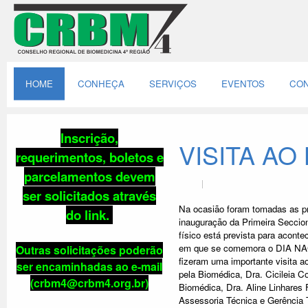
HOME
CONHEÇA
SERVIÇOS
EVENTOS
CON
Inscrição,
VISITA AO
requerimentos, boletos e
parcelamentos
devem
ser solicitados através
Na ocasião foram tomadas as pr
do link
.
inauguração da Primeira Secci
físico está prevista para acon
em que se comemora o DIA N
Outras solicitações poderão
fizeram uma importante visita 
ser encaminhadas ao e-mail
pela Biomédica, Dra. Cicileia C
(crbm4@crbm4.org.br)
Biomédica, Dra. Aline Linhares
Assessoria Técnica e Gerênci