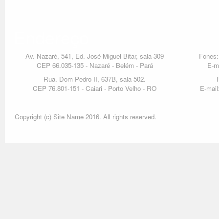
Endereço
Av. Nazaré, 541, Ed. José Miguel Bitar, sala 309
Fones:
CEP 66.035-135 - Nazaré - Belém - Pará
E-m
Rua. Dom Pedro II, 637B, sala 502.
CEP 76.801-151 - Caiari - Porto Velho - RO
E-mail
Copyright (c) Site Name 2016. All rights reserved.