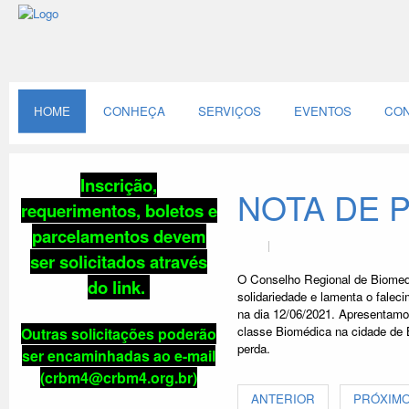
HOME
CONHEÇA
SERVIÇOS
EVENTOS
CON
Inscrição,
NOTA DE 
requerimentos, boletos e
parcelamentos
devem
ser solicitados através
O Conselho Regional de Biomedi
do link
.
solidariedade e lamenta o fa
na dia 12/06/2021. Apresentamos
classe Biomédica na cidade de 
Outras solicitações poderão
perda.
ser encaminhadas ao e-mail
(crbm4@crbm4.org.br)
ANTERIOR
PRÓXIM