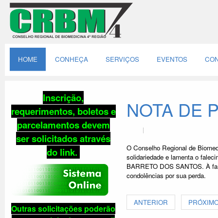
HOME
CONHEÇA
SERVIÇOS
EVENTOS
CON
Inscrição,
NOTA DE 
requerimentos, boletos e
parcelamentos
devem
ser solicitados através
O Conselho Regional de Biomedi
do link
.
solidariedade e lamenta o fale
BARRETO DOS SANTOS. À famíli
condolências por sua perda.
ANTERIOR
PRÓXIM
Outras solicitações poderão