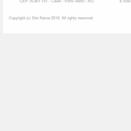
CEP 76.801-151 - Caiari - Porto Velho - RO
E-mail
Copyright (c) Site Name 2016. All rights reserved.