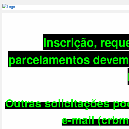
Inscrição, requ
parcelamentos
devem 
Outras solicitações p
e-mail (crb