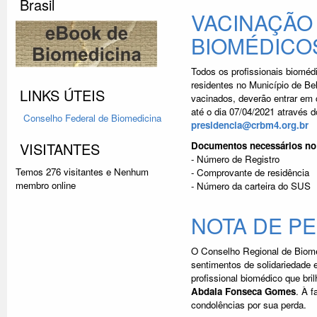
Brasil
VACINAÇÃO
BIOMÉDICO
Todos os profissionais biomé
residentes no Município de Be
LINKS ÚTEIS
vacinados, deverão entrar em
até o dia 07/04/2021 através 
Conselho Federal
de Biomedicina
presidencia@crbm4.org.br
VISITANTES
Documentos necessários no 
- Número de Registro
Temos 276 visitantes e Nenhum
- Comprovante de residência
membro online
- Número da carteira do SUS
NOTA DE P
O Conselho Regional de Biome
sentimentos de solidariedade 
profissional biomédico que br
Abdala Fonseca Gomes
. À f
condolências por sua perda.