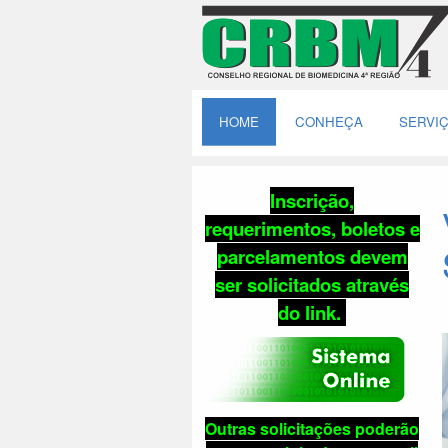
HOME
CONHEÇA
SERVI
Inscrição,
requerimentos, boletos e
parcelamentos
devem
ser solicitados através
do link
.
Outras solicitações poderão