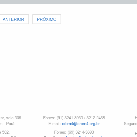
ANTERIOR
PRÓXIMO
ar, sala 309
Fones: (91) 3241-3933 / 3212-2468
H
m - Pará
E-mail:
crbm4@crbm4.org.br
Segund
a 502.
Fones: (69) 3214-3693
H