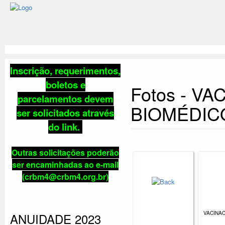
Inscrição, requerimentos,
boletos e
Fotos - V
parcelamentos
devem
BIOMÉDIC
ser solicitados através
do link
.
Outras solicitações poderão
ser encaminhadas ao e-mail
(crbm4@crbm4.org.br)
VACINA
ANUIDADE 2023