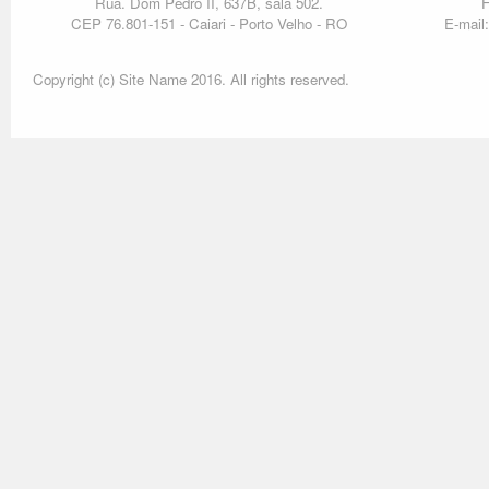
Rua. Dom Pedro II, 637B, sala 502.
F
CEP 76.801-151 - Caiari - Porto Velho - RO
E-mail
Copyright (c) Site Name 2016. All rights reserved.