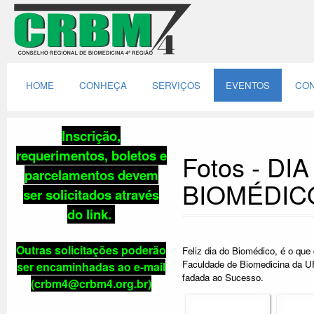
HOME
CONHEÇA
SERVIÇOS
EVENTOS
CON
Inscrição,
requerimentos, boletos e
Fotos - DI
parcelamentos
devem
BIOMÉDIC
ser solicitados através
do link
.
Outras solicitações poderão
Feliz dia do Biomédico, é o qu
Faculdade de Biomedicina da UF
ser encaminhadas ao e-mail
fadada ao Sucesso.
(crbm4@crbm4.org.br)