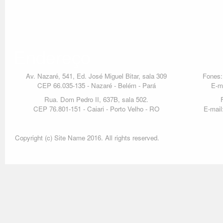
Endereço
Av. Nazaré, 541, Ed. José Miguel Bitar, sala 309
Fones:
CEP 66.035-135 - Nazaré - Belém - Pará
E-m
Rua. Dom Pedro II, 637B, sala 502.
CEP 76.801-151 - Caiari - Porto Velho - RO
E-mail
Copyright (c) Site Name 2016. All rights reserved.